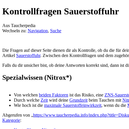
Kontrollfragen Sauerstoffuhr
Aus Taucherpedia
Wechseln zu:
Navigation
,
Suche
Die Fragen auf dieser Seite dienen dir als Kontrolle, ob du die für 
Artikel
Sauerstoffuhr
. Zwischen den Kontrollfragen und dem zugehör
Falls du dir unsicher bist, ob deine Antworten korrekt sind, dann ist d
Spezialwissen (Nitrox*)
Von welchen
beiden Faktoren
ist das Risiko, eine
ZNS-Sauersto
Durch welche
Zeit
wird deine
Grundzeit
beim Tauchen mit
Nit
Wie hoch ist die
maximale Sauerstoffeinwirkzeit
, wenn du die
Abgerufen von „
https://www.taucherpedia.info/index.php?title=Dis
Kategorie
: