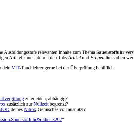
deine Ausbildungsstufe relevanten Inhalte zum Thema
Sauerstoffuhr
vers
igen Artikel kannst du mit den Tabs
Artikel
und
Fragen
links oben wec
ir dein
VIT
-Tauchlehrer gerne bei der Überprüfung behilflich.
ffvergiftung
zu erleiden, abhängig?
rox
zusätzlich zur
Nullzeit
begrenzt?
MOD
deines
Nitrox
-Gemisches voll ausnützt?
kussion:Sauerstoffuhr&oldid=3292
“