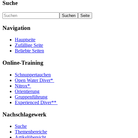
Suche
Navigation
Hauptseite
Zufällige Seite
Beliebte Seiten
Online-Training
Schnuppertauchen
Open Water Diver*
Nitrox*
Orientierung
Gruppenführung
Experienced Diver**
Nachschlagewerk
Suche
Themenbereiche
Artikelübersicht