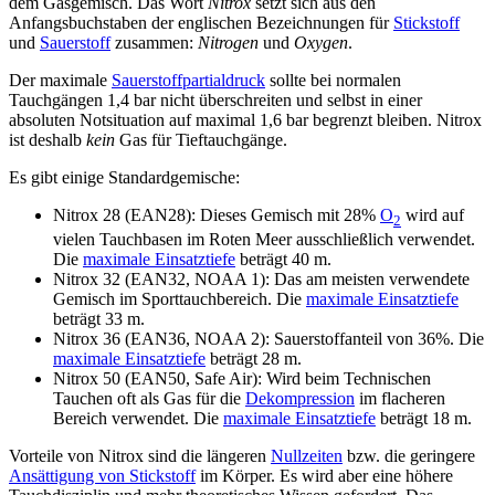
dem Gasgemisch. Das Wort
Nitrox
setzt sich aus den
Anfangsbuchstaben der englischen Bezeichnungen für
Stickstoff
und
Sauerstoff
zusammen:
Nitrogen
und
Oxygen
.
Der maximale
Sauerstoffpartialdruck
sollte bei normalen
Tauchgängen 1,4 bar nicht überschreiten und selbst in einer
absoluten Notsituation auf maximal 1,6 bar begrenzt bleiben. Nitrox
ist deshalb
kein
Gas für Tieftauchgänge.
Es gibt einige Standardgemische:
Nitrox 28 (EAN28): Dieses Gemisch mit 28%
O
wird auf
2
vielen Tauchbasen im Roten Meer ausschließlich verwendet.
Die
maximale Einsatztiefe
beträgt 40 m.
Nitrox 32 (EAN32, NOAA 1): Das am meisten verwendete
Gemisch im Sporttauchbereich. Die
maximale Einsatztiefe
beträgt 33 m.
Nitrox 36 (EAN36, NOAA 2): Sauerstoffanteil von 36%. Die
maximale Einsatztiefe
beträgt 28 m.
Nitrox 50 (EAN50, Safe Air): Wird beim Technischen
Tauchen oft als Gas für die
Dekompression
im flacheren
Bereich verwendet. Die
maximale Einsatztiefe
beträgt 18 m.
Vorteile von Nitrox sind die längeren
Nullzeiten
bzw. die geringere
Ansättigung von Stickstoff
im Körper. Es wird aber eine höhere