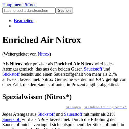
Hauptmenü öffnen
Bearbeiten
Enriched Air Nitrox
(Weitergeleitet von
Nitrox
)
Als
Nitrox
oder präziser als
Enriched Air Nitrox
wird jedes
Atemgasgemisch, das aus den beiden Gasen
Sauerstoff
und
Stickstoff
besteht und einen Sauerstoffgehalt von mehr als 21%
aufweist, bezeichnet. Nitrox-Gemische werden mit
EAN
gefolgt von
einer Zahl, die den Sauerstoffanteil in Prozent angibt, abgekürzt.
Spezialwissen (Nitrox*)
➥ Fragen
➥ Online-Training Nitrox*
Jedes Atemgas aus
Stickstoff
und
Sauerstoff
mit mehr als 21%
Sauerstoff
wird als
Nitrox
bezeichnet. Durch die Erhöhung der
Sauerstoffanteils verringert sich entsprechend der Stickstoffanteil in