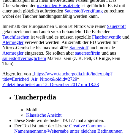
Tauchdisziplin und mehr theoretisches Wissen gefordert. Das
Überschreiten der
maximalen Einsatztiefe
ist gefährlich: Es ist mit
einer auch plötzlich auftretenden
Sauerstoffvergiftung
zu rechnen,
wobei der Taucher handlungsunfähig werden kann.
Innerhalb der Europäischen Union ist Nitrox wie reiner
Sauerstoff
gekennzeichnet und auch so zu behandeln. Die Farbe der
Tauchflaschen
ist weiß und es müssen spezielle
Flaschenventile
und
Atemregler
verwendet werden. Außerhalb der EU werden für
Nitrox-Gemische bis maximal 40%
Sauerstoff
auch normale
Atemregler
eingesetzt. Sie sollten aber
sauerstoffrein
und aus
sauerstoffverträglichem
Material sein (z. B. Fett, O-Ringe, kein
Titan).
Abgerufen von „
https://www.taucherpedia.info/index.php?
title=Enriched_Air_Nitrox&oldid=2729
“
Zuletzt bearbeitet am 12. Dezember 2017 um 18:23
Taucherpedia
Mobil
Klassische Ansicht
Diese Seite wurde bisher 19.177 mal abgerufen.
Der Text ist unter der Lizenz
Creative Commons
Namensnennung-Weitergabe unter gleichen Bedingungen